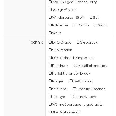
320-360 g/m² French Terry
400 g/m² Vlies
Windbreaker-Stoff
Satin
PU-Leder
Denim
Samt
Wolle
Technik
DTG-Druck
Siebdruck
Sublimation
Direkteinspritzungsdruck
Puffdruck
Metallfoliendruck
Reflektierender Druck
Prägen
Beflockung
Stickerei
Chenille-Patches
Tie-Dye
Säurewäsche
Wärmeübertragung gedruckt
3D-Digitaldesign