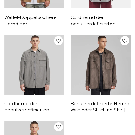
Waffel-Doppeltaschen-
Cordhemd der
Hemd der
benutzerdefinierten
benutzerdefinierten
Männer|
Männer|
Benutzerdefiniertes
Kundenspezifisches
lockeres, lässiges,
langärmliges Hemd |
langärmliges Hemd |
Amerikanisches
Amerikanisches Revers-
Straßenhemd im
Retro-Großhandelshemd
Großhandel
Cordhemd der
Benutzerdefinierte Herren
benutzerdefinierten
Wildleder Stitching Shirt|
Männer|
Kundenspezifisches
Kundenspezifisches
amerikanisches Straßen-
Herbst-neues loses
Shirt| Loses Hemd des