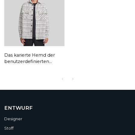
beiläufiges Hemd|
Großhandelsherbstes
Großhandel Stickerei
langärmliges Hemd
Das karierte Hemd der
benutzerdefinierten
Männer|
Benutzerdefinierte High
Street Herbst Casual Loose
Shirt| Großhandel Tweed
gewebtes Hemd
ENTWURF
Designer
Stoff