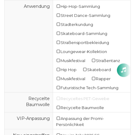
Anwendung
Hip-Hop-Sammlung
Street Dance-Sammlung
Stadterkundung
Skateboard-Sammlung
Straßensportbekleidung
Loungewear-Kollektion
Musikfestival
Straßentanz
Hip Hop
Skateboard
Musikfestival
Rapper
Futuristische Tech-Sammlung
Recycelte
Recyceltes PET-Gewebe
Baumwolle
Recycelte Baumwolle
VIP-Anpassung
Anpassung der Promi-
Persönlichkeit