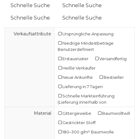
Schnelle Suche
Schnelle Suche
Schnelle Suche
Schnelle Suche
Verkaufsattribute
Ursprüngliche Anpassung
Niedrige Mindestbeträge
Benutzerdefiniert
Erstausrüster
Versandfertig
Heiße Verkäufer
Neue Ankünfte
Bestseller
Lieferung in 7 Tagen
Schnelle Markteinführung
(Lieferung innerhalb von
Material
Gittergewebe
Baumwolltwill
Gestrickter Stoff
180–300 g/m² Baumwolle