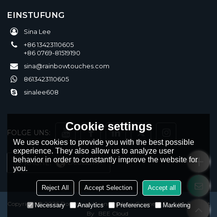
EINSTUFUNG
Sina Lee
+86 13423110605
+86 0769-81519190
sina@rainbowtouches.com
8613423110605
sinalee608
Cookie settings
FOLGE UNS:
We use cookies to provide you with the best possible
experience. They also allow us to analyze user
behavior in order to constantly improve the website for
SPRACHE:
Deutsch
you.
Reject All
Accept Selection
Accept all
Copyright © 2026
Dongguan Yuanmanfeng Garment Co., Ltd.
Support
Necessary
Analytics
Preferences
Marketing
By
BEE Cloud