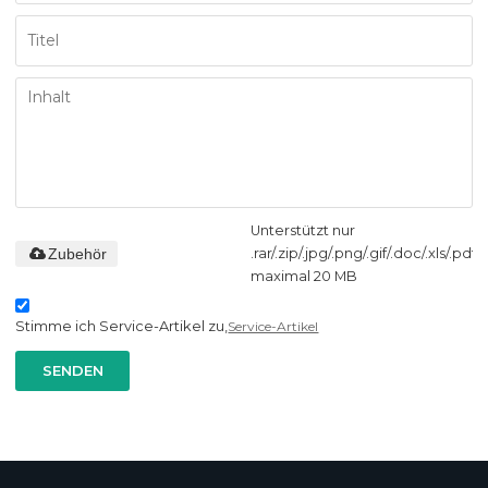
Unterstützt nur
Zubehör
.rar/.zip/.jpg/.png/.gif/.doc/.xls/.pdf,
maximal 20 MB
Stimme ich Service-Artikel zu,
Service-Artikel
SENDEN