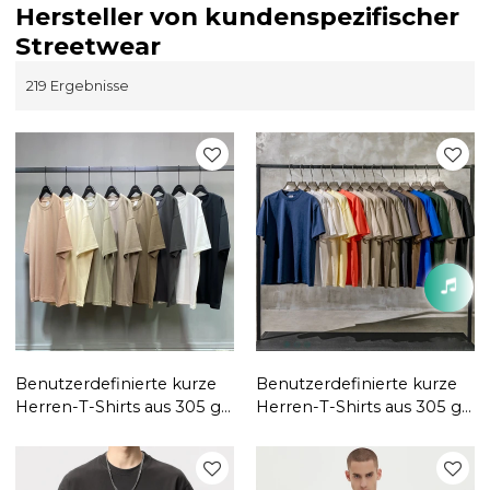
Hersteller von kundenspezifischer
Streetwear
219 Ergebnisse
Benutzerdefinierte kurze
Benutzerdefinierte kurze
Herren-T-Shirts aus 305 g
Herren-T-Shirts aus 305 g
Baumwolle | Individuelle
Baumwolle | Individuelle
Loose-Fit-T-Shirts|
Loose-Fit-T-Shirts|
Großhandel für Freizeit-
Großhandel mit Hip-Pop-