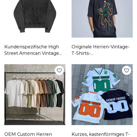
Kundenspezifische High
Originale Herren-Vintage-
Street American Vintage
T-Shirts-
Heavy Industry|
Fabrik|Kundenspezifische
Hochwertige Wasch-
T-Shirts mit
Retro-World-Fashion-
Direkteinspritzung|Hochwer
Hoodies mit lockerer
Schneewasch-T-Shirts
Kapuze
OEM Custom Herren
Kurzes, kastenförmiges T-