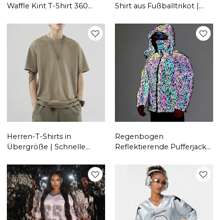
Waffle Kint T-Shirt 360
Shirt aus Fußballtrikot |
GSM Baumwolle
Maßgeschneiderte
Rundhals-T-Shirt
Streetwear | Grafik bestickt
| Mesh-T-Shirts Unisex
Herren-T-Shirts in
Regenbogen
Übergröße | Schnelle
Reflektierende Pufferjacke
Lieferung, lässige T-Shirts
Herren | Leuchtend | Mit
aus 100 % Baumwolle |
Kapuze | Reißverschluss |
Anpassbare leere T-Shirts
Custom Streetwear
mit Logo
Hersteller