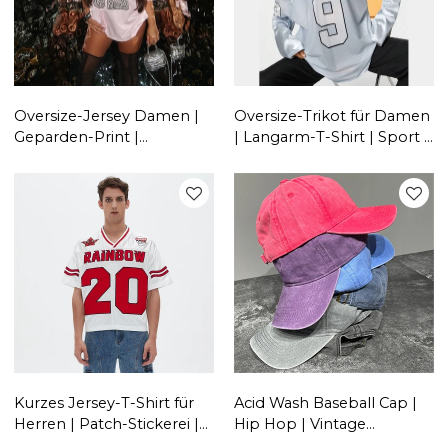
Oversize-Jersey Damen |
Oversize-Trikot für Damen
Geparden-Print |
| Langarm-T-Shirt | Sport |
Sportliches Freizeit-T-Shirt
Buchstabendruck |
Streetwear-
Bekleidungslieferant
Kurzes Jersey-T-Shirt für
Acid Wash Baseball Cap |
Herren | Patch-Stickerei |
Hip Hop | Vintage
Sport-Mesh | Hersteller
gewaschene Baumwolle |