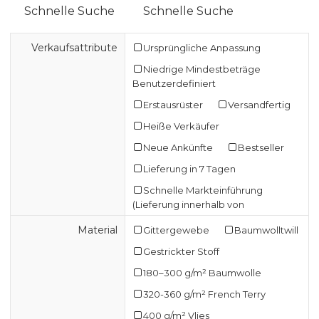
Schnelle Suche
Schnelle Suche
Verkaufsattribute
Ursprüngliche Anpassung
Niedrige Mindestbeträge
Benutzerdefiniert
Erstausrüster
Versandfertig
Heiße Verkäufer
Neue Ankünfte
Bestseller
Lieferung in 7 Tagen
Schnelle Markteinführung
(Lieferung innerhalb von
Material
Gittergewebe
Baumwolltwill
Gestrickter Stoff
180–300 g/m² Baumwolle
320-360 g/m² French Terry
400 g/m² Vlies