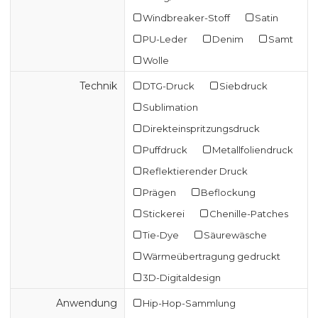
Windbreaker-Stoff
Satin
PU-Leder
Denim
Samt
Wolle
Technik
DTG-Druck
Siebdruck
Sublimation
Direkteinspritzungsdruck
Puffdruck
Metallfoliendruck
Reflektierender Druck
Prägen
Beflockung
Stickerei
Chenille-Patches
Tie-Dye
Säurewäsche
Wärmeübertragung gedruckt
3D-Digitaldesign
Anwendung
Hip-Hop-Sammlung