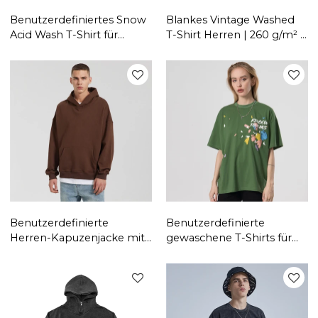
Benutzerdefiniertes Snow
Blankes Vintage Washed
Acid Wash T-Shirt für
T-Shirt Herren | 260 g/m² |
Herren, blanko, lila,
Schwere Baumwolle |
Vintage-Waschung, 220
Hersteller von Streetwear-
g/m² Baumwollhemd
Kleidung
Benutzerdefinierte
Benutzerdefinierte
Herren-Kapuzenjacke mit
gewaschene T-Shirts für
beflocktem Bogo-Print |
Damen|
Pullover Herbst American
Benutzerdefinierte Puff-
Casual Langarm-Tops |
Druck-T-Shirts aus 100 %
Lose Paar-Hoodies
Baumwolle| Großhandel
für Tanzsport-T-Shirts