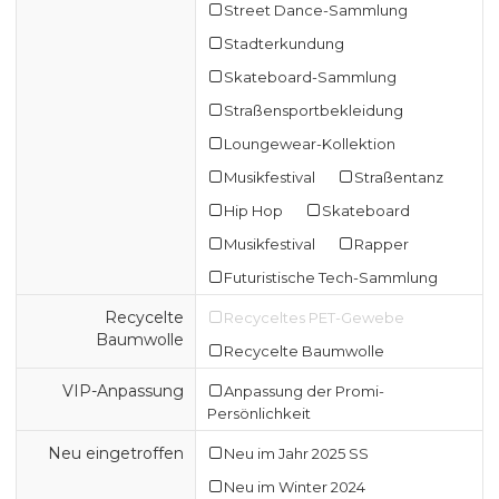
Street Dance-Sammlung
Stadterkundung
Skateboard-Sammlung
Straßensportbekleidung
Loungewear-Kollektion
Musikfestival
Straßentanz
Hip Hop
Skateboard
Musikfestival
Rapper
Futuristische Tech-Sammlung
Recycelte
Recyceltes PET-Gewebe
Baumwolle
Recycelte Baumwolle
VIP-Anpassung
Anpassung der Promi-
Persönlichkeit
Neu eingetroffen
Neu im Jahr 2025 SS
Neu im Winter 2024