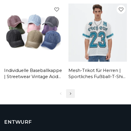
von maßgeschneiderter
Unisex | Streetwear
Streetwear
Großhandel
Individuelle Baseballkappe
Mesh-Trikot für Herren |
| Streetwear Vintage Acid
Sportliches Fußball-T-Shirt
Wash | Dad Denim-
| Übergroße Passform |
Mützen | Für Unisex-
Beste Streetwear-
Erwachsene
Hersteller
ENTWURF