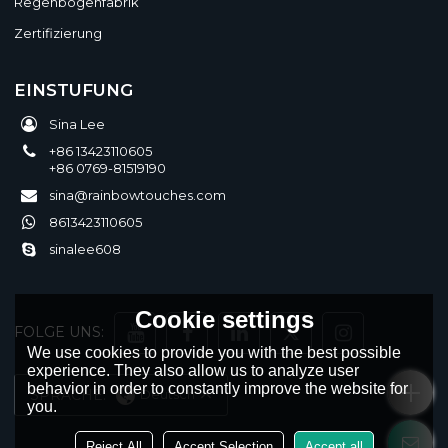
Regenbogenfabrik
Zertifizierung
EINSTUFUNG
Sina Lee
+86 13423110605
+86 0769-81519190
sina@rainbowtouches.com
8613423110605
sinalee608
Cookie settings
FOLGE UNS:
We use cookies to provide you with the best possible
experience. They also allow us to analyze user
behavior in order to constantly improve the website for
SPRACHE:
Deutsch
you.
Reject All
Accept Selection
Accept all