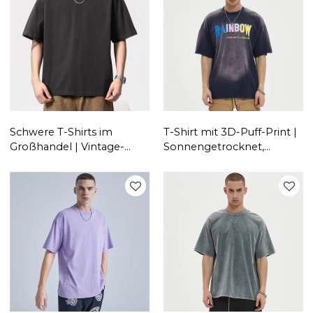
Sport-T-Shirts
T-Shirts
Schwere T-Shirts im
T-Shirt mit 3D-Puff-Print |
Großhandel | Vintage-
Sonnengetrocknet,
Straßen-T-Shirts aus 100 %
verblasst | Vintage |
Baumwolle | Halbarm-T-
Individuelles Logo |
Shirts mit schneller
Hersteller von Streetwear-
Lieferung
Kleidung