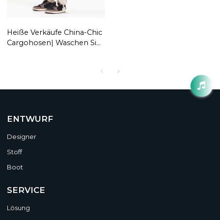
Heiße Verkäufe China-Chic
Cargohosen| Waschen Sie
Retro-Punk-Jeans |
Maßgeschneiderte,
lockere, gerade Hose für
Herren
ENTWURF
Designer
Stoff
Boot
SERVICE
Lösung