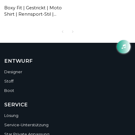
Boxy Fit | Gestrickt | Moto
Shirt | Rennsport-Stil |
Kurzarm-Pullover-T-Shirt |
Streetwear-Hersteller
ENTWURF
Designer
Stoff
Boot
SERVICE
Lösung
Service-Unterstützung
Star Private Anpassung