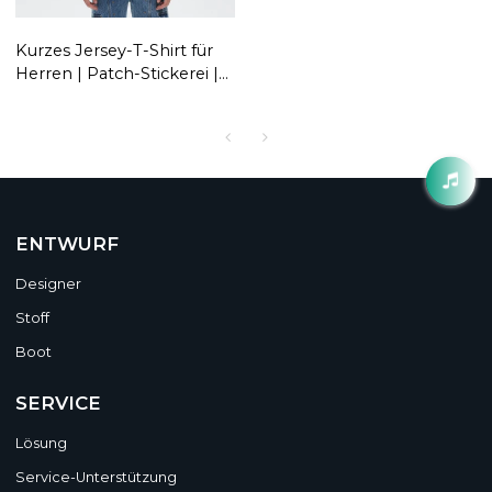
Kurzes Jersey-T-Shirt für
Herren | Patch-Stickerei |
Sport-Mesh | Hersteller
von maßgeschneiderter
Streetwear
ENTWURF
Designer
Stoff
Boot
SERVICE
Lösung
Service-Unterstützung