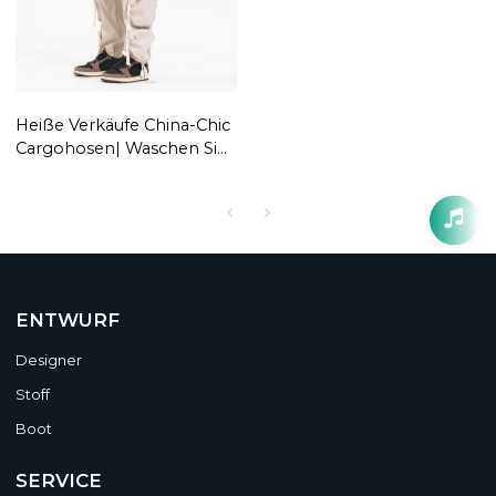
Heiße Verkäufe China-Chic
Cargohosen| Waschen Sie
Retro-Punk-Jeans |
Maßgeschneiderte,
lockere, gerade Hose für
Herren
ENTWURF
Designer
Stoff
Boot
SERVICE