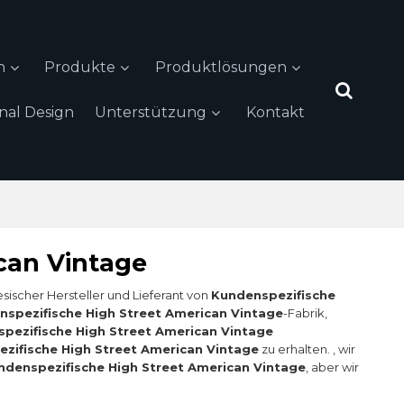
n
Produkte
Produktlösungen
inal Design
Unterstützung
Kontakt
can Vintage
nesischer Hersteller und Lieferant von
Kundenspezifische
nspezifische High Street American Vintage
-Fabrik,
pezifische High Street American Vintage
zifische High Street American Vintage
zu erhalten. , wir
ndenspezifische High Street American Vintage
, aber wir