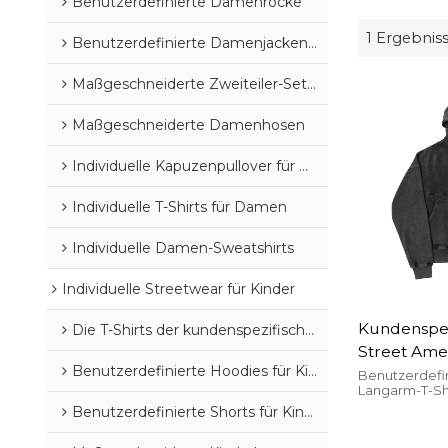
Benutzerdefinierte Damenröcke
1 Ergebnis
Benutzerdefinierte Damenjacken und -mäntel
Maßgeschneiderte Zweiteiler-Sets für Damen
Maßgeschneiderte Damenhosen
Individuelle Kapuzenpullover für Damen
Individuelle T-Shirts für Damen
Individuelle Damen-Sweatshirts
Individuelle Streetwear für Kinder
Kundenspez
Die T-Shirts der kundenspezifischen Kinder
Street Ame
Benutzerdefinierte Hoodies für Kinder
Heavy Indu
Benutzerdefi
Langarm-T-Shi
Hochwertig
Version, modi
Benutzerdefinierte Shorts für Kinder
World-Fash
für jeden Ort.
lockerer K