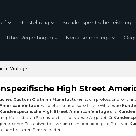
urf
Herstellung
Kundenspezifische Leistunge
Über Regenbogen
Neuankömmlinge
Orig
ican Vintage
nspezifische High Street Ameri
uches Custom Clothing Manufacturer
ist ein professioneller chi
 American Vintage
, wir bieten kundenspezifische Wholeslae
Kunde
Kundenspezifische High Street American Vintage
und
Kundens
gung. Kontaktieren Sie uns jetzt, um das beste Angebot für
Kundenspe
emessener Zeit antworten, wir sind nicht der niedrigste Preis von
Ku
einen besseren Service bieten.