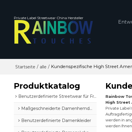
Private Label Streetwear China Hersteller
Entw
/
/
Kundenspezifische High Street Amer
Startseite
alle
Produktkatalog
Kunde
Benutzerdefinierte Streetwear für Frauen
Rainbow To
High Street
Maßgeschneiderte Damenhemden und -blusen
Private Label
Auftragsferti
werden in ang
Benutzerdefinierte Damenkleider
werden Ihnen 