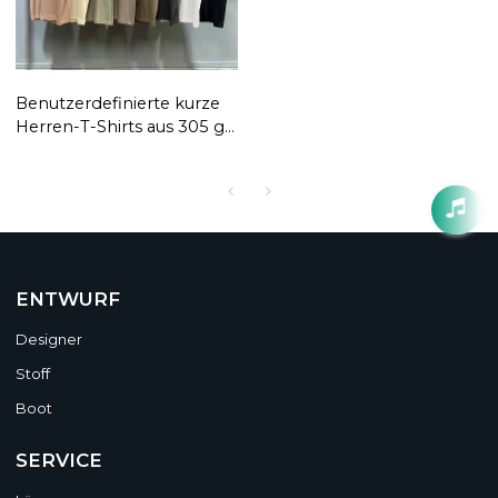
Benutzerdefinierte kurze
Herren-T-Shirts aus 305 g
Baumwolle | Individuelle
Loose-Fit-T-Shirts|
Großhandel für Freizeit-
Sport-T-Shirts
ENTWURF
Designer
Stoff
Boot
SERVICE