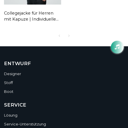
Collegejacke für Herren
mit Kapuze | Individuelle
Chenille-Aufnäher |
Bestickt | Lederärmel |
Streetwear-Hersteller
ENTWURF
Designer
Stoff
Boot
SERVICE
Lösung
Service-Unterstützung