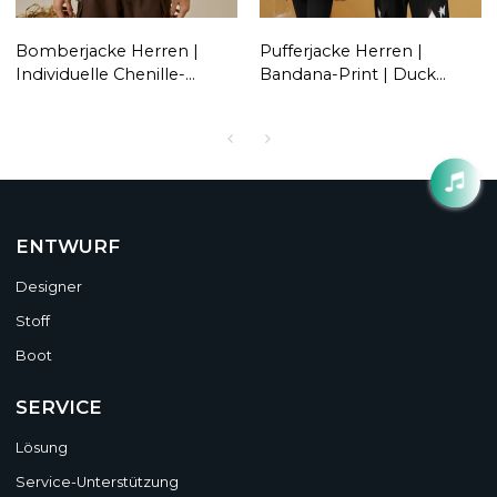
Bomberjacke Herren |
Pufferjacke Herren |
Individuelle Chenille-
Bandana-Print | Duck
Stickerei | Winter |
Coats | Abnehmbare
Übergroß | Mit Kapuze |
Kapuze | Paare | Winter |
Amerikanisch |
Warm | Streetwear
Puffermäntel | Streetwear
ENTWURF
Designer
Stoff
Boot
SERVICE
Lösung
Service-Unterstützung