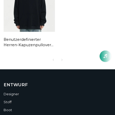
Benutzerdefinierter
Herren-Kapuzenpullover
mit vierzackigem Stern
und Stickerei | Autumn
Tide Markenpullover |
High Street Loose Couple
Retro Heavy Hoodie
ENTWURF
Designer
Stoff
Boot