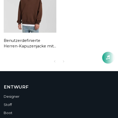
Benutzerdefinierte
Herren-Kapuzenjacke mit
beflocktem Bogo-Print |
Pullover Herbst American
Casual Langarm-Tops |
Lose Paar-Hoodies
ENTWURF
Designer
Stoff
Boot