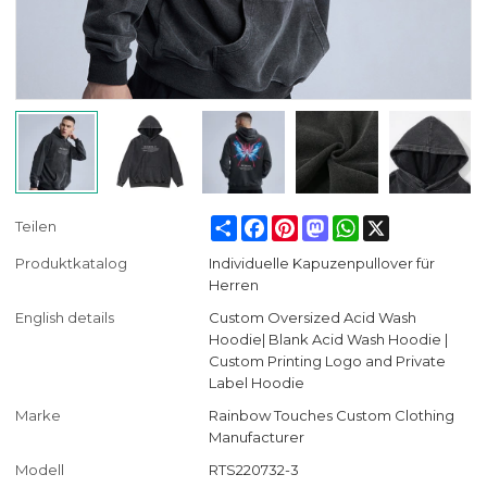
Share
Facebook
Pinterest
Mastodon
WhatsApp
X
Teilen
Produktkatalog
Individuelle Kapuzenpullover für
Herren
English details
Custom Oversized Acid Wash
Hoodie| Blank Acid Wash Hoodie |
Custom Printing Logo and Private
Label Hoodie
Marke
Rainbow Touches Custom Clothing
Manufacturer
Modell
RTS220732-3