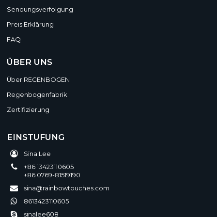
Sendungsverfolgung
Preis Erklärung
FAQ
ÜBER UNS
Über REGENBOGEN
Regenbogenfabrik
Zertifizierung
EINSTUFUNG
Sina Lee
+86 13423110605
+86 0769-81519190
sina@rainbowtouches.com
8613423110605
sinalee608