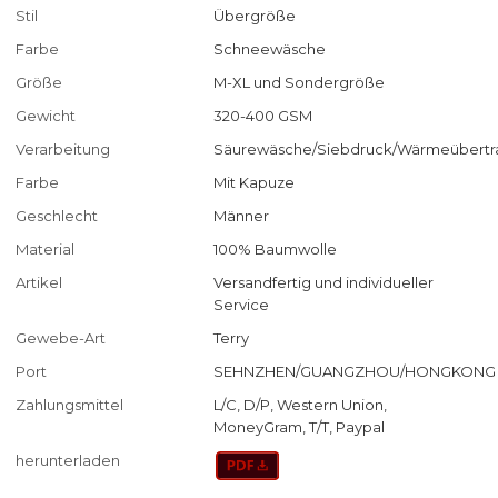
Stil
Übergröße
Farbe
Schneewäsche
Größe
M-XL und Sondergröße
Gewicht
320-400 GSM
Verarbeitung
Säurewäsche/Siebdruck/Wärmeübertr
Farbe
Mit Kapuze
Geschlecht
Männer
Material
100% Baumwolle
Artikel
Versandfertig und individueller
Service
Gewebe-Art
Terry
Port
SEHNZHEN/GUANGZHOU/HONGKONG
Zahlungsmittel
L/C, D/P, Western Union,
MoneyGram, T/T, Paypal
herunterladen