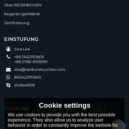
Über REGENBOGEN
Regenbogenfabrik
Zertifizierung
EINSTUFUNG
Sina Lee
+86 13423110605
+86 0769-81519190
sina@rainbowtouches.com
8613423110605
sinalee608
Cookie settings
FOLGE UNS:
We use cookies to provide you with the best possible
experience. They also allow us to analyze user
behavior in order to constantly improve the website for
SPRACHE:
Deutsch