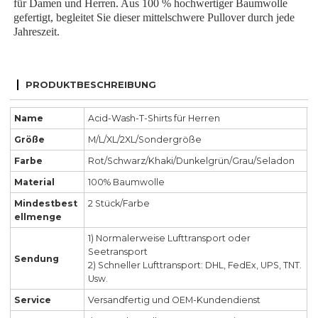
für Damen und Herren. Aus 100 % hochwertiger Baumwolle
gefertigt, begleitet Sie dieser mittelschwere Pullover durch jede
Jahreszeit.
PRODUKTBESCHREIBUNG
Name
Acid-Wash-T-Shirts für Herren
Größe
M/L/XL/2XL/Sondergröße
Farbe
Rot/Schwarz/Khaki/Dunkelgrün/Grau/Seladon
Material
100% Baumwolle
Mindestbest
2 Stück/Farbe
ellmenge
1) Normalerweise Lufttransport oder
Seetransport
Sendung
2) Schneller Lufttransport: DHL, FedEx, UPS, TNT.
Usw.
Service
Versandfertig und OEM-Kundendienst