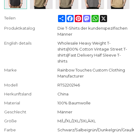
Share
Facebook
Pinterest
Mastodon
WhatsApp
X
Teilen
Produktkatalog
Die T-Shirts der kundenspezifischen
Männer
English details
Wholesale Heavy Weight T-
shirts|100% Cotton Vintage Street T-
shirts|Fast Delivery Half Sleeve T-
shirts
Marke
Rainbow Touches Custom Clothing
Manufacturer
Modell
RTS2202146
Herkunftsland
China
Material
100% Baumwolle
Geschlecht
Männer
Größe
M/L//XL/2XL/3XL/4XL
Farbe
Schwarz/Salbeigrün/Dunkelgrün/Grau/