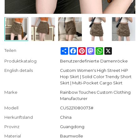
Share
Facebook
Pinterest
Mastodon
WhatsApp
X
Teilen
Produktkatalog
Benutzerdefinierte Damenröcke
English details
Custom Women's High Street HiP
Hop Skirt | Solid Color Trendy Short
Skirt | Multi-Pocket Cargo Skirt
Marke
Rainbow Touches Custom Clothing
Manufacturer
Modell
CUS221080073#
Herkunftsland
China
Provinz
Guangdong
Material
Baumwolle