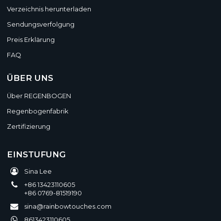
Verzeichnis herunterladen
Sendungsverfolgung
Preis Erklärung
FAQ
ÜBER UNS
Über REGENBOGEN
Regenbogenfabrik
Zertifizierung
EINSTUFUNG
Sina Lee
+86 13423110605
+86 0769-81519190
sina@rainbowtouches.com
8613423110605