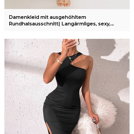
Damenkleid mit ausgehöhltem
Rundhalsausschnitt| Langärmliges, sexy,
geripptes Kleid mit Schlitz | Damenpaket
Hüftlanges Kleid