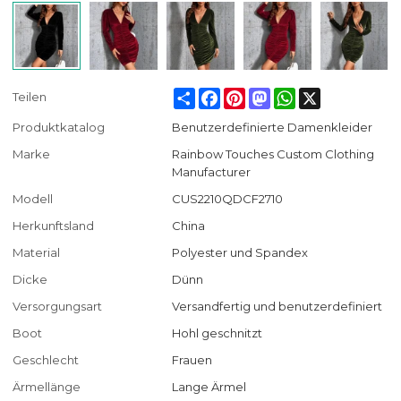
Share
Facebook
Pinterest
Mastodon
WhatsApp
X
Teilen
Produktkatalog
Benutzerdefinierte Damenkleider
Marke
Rainbow Touches Custom Clothing
Manufacturer
Modell
CUS2210QDCF2710
Herkunftsland
China
Material
Polyester und Spandex
Dicke
Dünn
Versorgungsart
Versandfertig und benutzerdefiniert
Boot
Hohl geschnitzt
Geschlecht
Frauen
Ärmellänge
Lange Ärmel