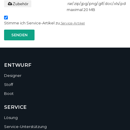
Zubehör
.rar/.zip/.jpg/.png/.gif/.doc/.xls/.pdf,
maximal 20 MB
Stimme ich Service-Artikel zu,
Service-Artikel
SENDEN
ENTWURF
Designer
Stoff
Boot
SERVICE
Lösung
Service-Unterstützung