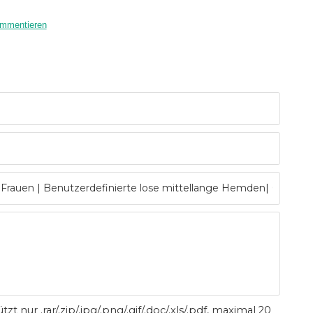
ommentieren
tzt nur .rar/.zip/.jpg/.png/.gif/.doc/.xls/.pdf, maximal 20