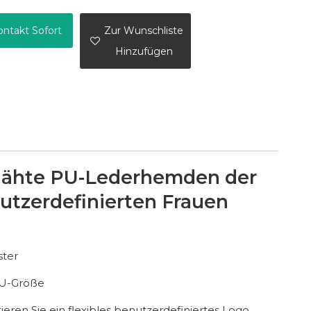
ontakt Sofort
Zur Wunschliste
Hinzufügen
ähte PU-Lederhemden der
utzerdefinierten Frauen
ster
EU-Größe
eren Sie ein flexibles benutzerdefiniertes Logo,