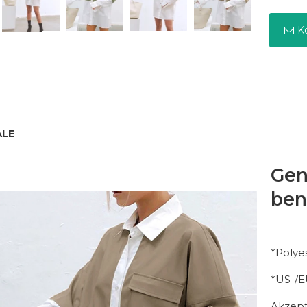
K
o
LE
Gen
ben
*Polye
*US-/
Akzepti