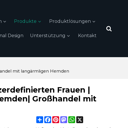
n
Produkte
Produktlösungen
inal Design
Unterstützung
Kontakt
handel mit langärmligen Hemden
rdefinierten Frauen |
 Hemden| Großhandel mit
Share
Facebook
Pinterest
Mastodon
WhatsApp
X