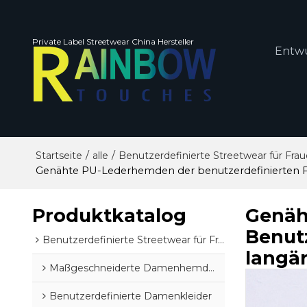
Private Label Streetwear China Hersteller
Entw
/
/
Startseite
alle
Benutzerdefinierte Streetwear für Fra
Genähte PU-Lederhemden der benutzerdefinierten F
Produktkatalog
Genäh
Benut
Benutzerdefinierte Streetwear für Frauen
langä
Maßgeschneiderte Damenhemden und -blusen
Benutzerdefinierte Damenkleider