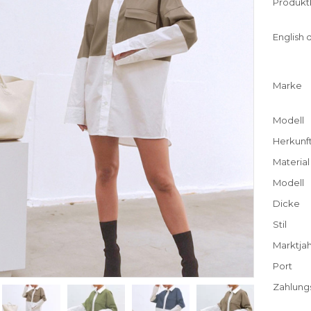
Produkt
English d
Marke
Modell
Herkunf
Material
Modell
Dicke
Stil
Marktja
Port
Zahlung