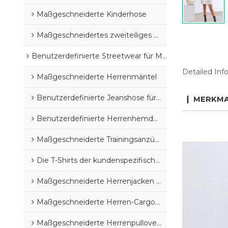
Maßgeschneiderte Kinderhose
Maßgeschneidertes zweiteiliges Set für Kinder
Benutzerdefinierte Streetwear für Männer
Detailed Inf
Maßgeschneiderte Herrenmäntel
Benutzerdefinierte Jeanshose für Herren
MERKMA
Benutzerdefinierte Herrenhemden
Maßgeschneiderte Trainingsanzüge & Sweatsuits für Herren
Die T-Shirts der kundenspezifischen Männer
Maßgeschneiderte Herrenjacken und -mäntel
Maßgeschneiderte Herren-Cargohosen
Maßgeschneiderte Herrenpullover und Strickjacken