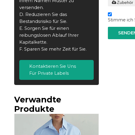
ihrem Namen Muster zu
Zubehör
versenden.
D. Reduzieren Sie das
Stimme ich S
Bestandsrisiko für Sie.
E. Sorgen Sie für einen
SENDE
reibungslosen Ablauf Ihrer
Kapitalkette.
F. Sparen Sie mehr Zeit für Sie.
Kontaktieren Sie Uns
Für Private Labels
Verwandte
Produkte