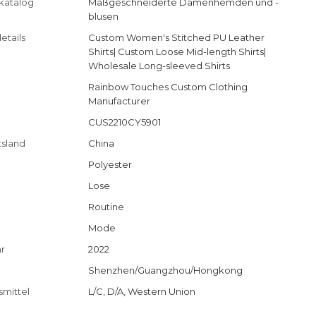
katalog
Maßgeschneiderte Damenhemden und -
blusen
etails
Custom Women's Stitched PU Leather
Shirts| Custom Loose Mid-length Shirts|
Wholesale Long-sleeved Shirts
Rainbow Touches Custom Clothing
Manufacturer
CUS2210CY5901
tsland
China
Polyester
Lose
Routine
Mode
hr
2022
Shenzhen/Guangzhou/Hongkong
smittel
L/C, D/A, Western Union