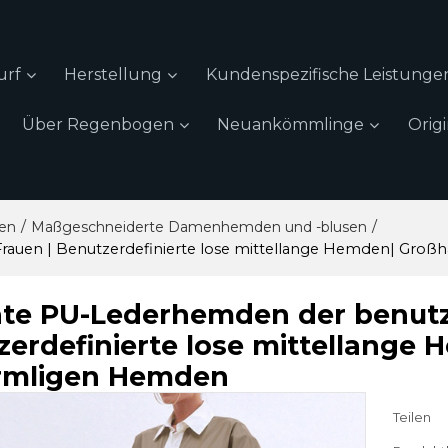
urf
Herstellung
Kundenspezifische Leistunge
Über Regenbogen
Neuankömmlinge
Orig
/
/
uen
Maßgeschneiderte Damenhemden und -blusen
rauen | Benutzerdefinierte lose mittellange Hemden| Groß
te PU-Lederhemden der benutze
zerdefinierte lose mittellange
rmligen Hemden
Teilen