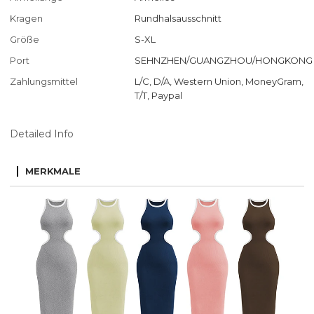
Kragen
Rundhalsausschnitt
Größe
S-XL
Port
SEHNZHEN/GUANGZHOU/HONGKONG
Zahlungsmittel
L/C, D/A, Western Union, MoneyGram,
T/T, Paypal
Detailed Info
MERKMALE