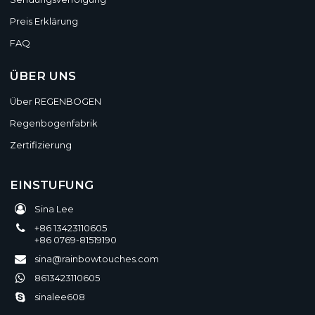
Preis Erklärung
FAQ
ÜBER UNS
Über REGENBOGEN
Regenbogenfabrik
Zertifizierung
EINSTUFUNG
Sina Lee
+86 13423110605
+86 0769-81519190
sina@rainbowtouches.com
8613423110605
sinalee608