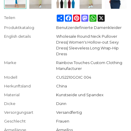
Share
Facebook
Pinterest
Mastodon
WhatsApp
X
Teilen
Produktkatalog
Benutzerdefinierte Damenkleider
English details
Wholesale Round Neck Pullover
Dress| Women's Hollow-out Sexy
Dress| Sleeveless Long Wrap-Hip
Dress
Marke
Rainbow Touches Custom Clothing
Manufacturer
Modell
CUS2210GOIC 004
Herkunftsland
China
Material
Kunstseide und Spandex
Dicke
Dünn
Versorgungsart
Versandfertig
Geschlecht
Frauen
Ärmellänge
Ärmellos